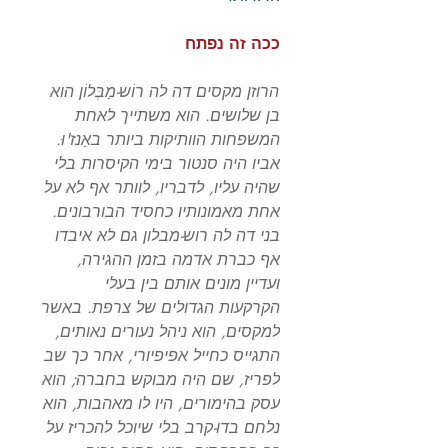
ככה זה נפתח
הרוזן מקסים דה לה רוֹש-מַבְּלוֹן הוא
בן שלושים. הוא משתייך לאחת
המשפחות הוותיקות ביותר באַנז'וּ.
אביו היה סנטור בימי הקיסרות בלי
שהיה עליו, לדבריו, לוותר אף לא על
אחת מאמונותיו כחסיד הבורבונים.
בני דה לה רוש-מבלון גם לא איבדו
אף כברת אדמה בזמן ההגירה,
ועדיין מונים אותם בין בעלי
הקרקעות הגדולים של צרפת. באשר
למקסים, הוא ניהל נעורים נאותים,
התגייס כחייל אפיפיורי, אחר כך שב
לפריז, שם היה מבוקש בחברה; הוא
עסק בהימורים, היו לו מאהבות, הוא
נלחם בדו-קרב בלי שיוכל להכריז על