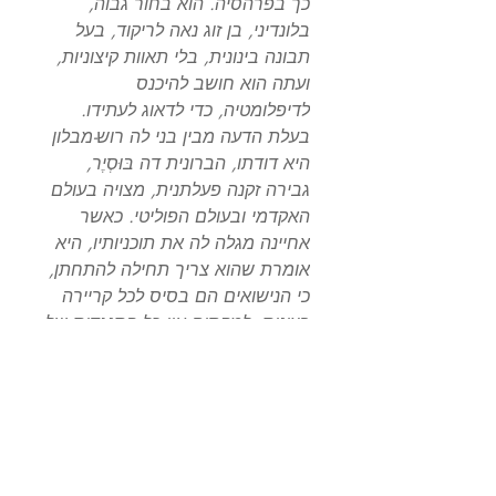
כך בפרהסיה. הוא בחור גבוה,
בלונדיני, בן זוג נאה לריקוד, בעל
תבונה בינונית, בלי תאוות קיצוניות,
ועתה הוא חושב להיכנס
לדיפלומטיה, כדי לדאוג לעתידו.
בעלת הדעה מבין בני לה רוש-מבלון
היא דודתו, הברונית דה בּוּסְיֶר,
גבירה זקנה פעלתנית, מצויה בעולם
האקדמי ובעולם הפוליטי. כאשר
אחיינה מגלה לה את תוכניותיו, היא
אומרת שהוא צריך תחילה להתחתן,
כי הנישואים הם בסיס לכל קריירה
רצינית. למקסים אין כל התנגדות של
ממש לנישואים. הוא פשוט לא חשב
על כך; הוא היה מעדיף להישאר
רווק, אך אם צריך בכל מחיר
להתחתן, כדי לבסס את מעמדו
בחברה, הוא ישלים עם עניין פורמלי
זה כמו עם כל עניין פורמלי אחר.