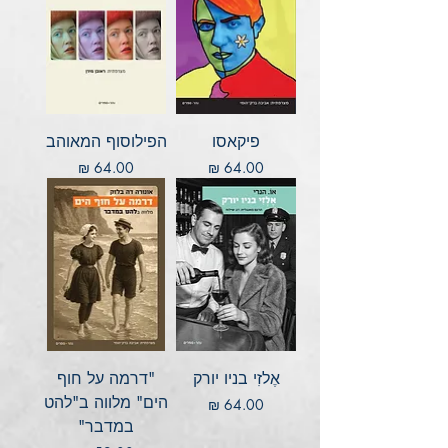
פיקאסו
הפילוסוף המאוהב
מחיר
מחיר
אֶלזִי בניו יורק
"דרמה על חוף
הים" מלווה ב"להט
מחיר
במדבר"