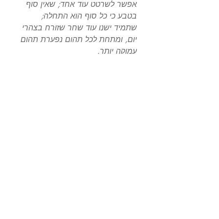
אפשר לשרטט עוד אחד; שאין סוף
בטבע כי כל סוף הוא התחלה;
שתמיד ישנו עוד שחר שזורח בצהרי
יום, ומתחת לכל תהום נפערת תהום
עמוקה יותר.
עובדה זו – המסמלת מוסרית את
קיומו של הבלתי מושג, את
חמקמקות המושלם שסביבו לא יוכלו
לעולם להיפגש ידי אדם, ובו בזמן
הוא מעודד כמו גם גוזר דין כל
הצלחה – נוח לנו להשתמש בה על
מנת לקשר בין התגלמויות רבות של
עוצמה אנושית בכל תחום.
המחבר
רלף וולדו אֶמֶרסון
תרגמה מאנגלית