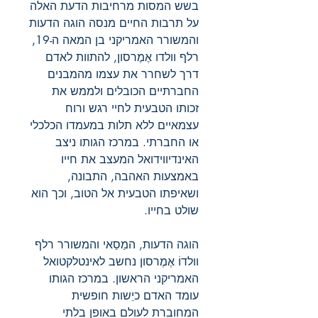
בשש המסות מרחיבות הדעת האלה
על תרבות החיים מנסה הוגה הדעות
והמשורר האמריקני בן המאה ה-19,
רלף וולדו אֶמֶרסון, להתוות לאדם
דרך לשחרר את עצמו מהמבנים
החברתיים הכובלים ולממש את
זכותו הטבעית לחיי רגש ורוח
עצמאיים ללא תלות במעמדו הכלכלי
או החברתי. במרכז הגותו ניצב
האינדיווידואל המעצב את חייו
באמצעות האהבה, התבונה,
ושאיפתו הטבעית אל הטוב, וכך הוא
שולט בחייו.
הוגה הדעות, המַסַאי והמשורר רלף
וולדוֹ אֶמֶרסון נחשב לאינטלקטואל
האמריקני הראשון. במרכז הגותו
עומד האדם כיֵשות חופשית
המחוברת לעולם באופן בלתי