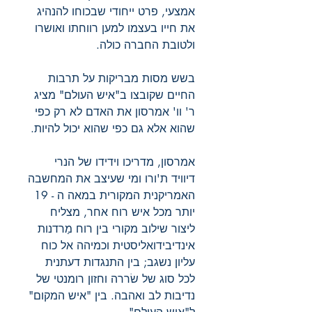
אמצעי, פרט ייחודי שבכוחו להנהיג
את חייו בעצמו למען רווחתו ואושרו
ולטובת החברה כולה.
בשש מסות מבריקות על תרבות
החיים שקובצו ב"איש העולם" מציג
ר' וו' אמרסון את האדם לא רק כפי
שהוא אלא גם כפי שהוא יכול להיות.
אמרסון, מדריכו וידידו של הנרי
דיוויד ת'ורו ומי שעיצב את המחשבה
האמריקנית המקורית במאה ה - 19
יותר מכל איש רוח אחר, מצליח
ליצור שילוב מקורי בין רוח מַרדנות
אינדיבידואליסטית וכמיהה אל כוח
עליון נשגב; בין התנגדות דעתנית
לכל סוג של שׂררה וחזון רומנטי של
נדיבות לב ואהבה. בין "איש המקום"