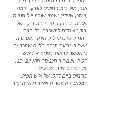
נוספים. ככה זה נפתח: בדרך מַייל
אֶנד, מול בית החולים לונדון, היתה
(וייתכן שעדיין ישנה) שורה של חנויות
קטנות. ביניהן היתה חנות ריקה של
ירקן שעמדה להשכרה. כל חזית
החנות, פרט לדלת, היתה מוסתרת
מאחורי יריעת קנבס תלויה שהכריזה
כי אפשר לראות בִּפנים את איש
הפיל, ושמחיר הכניסה הוא שני פֶּני.
על הקנבס צויר בצבעים
פרימיטיביים דיוקן של איש הפיל.
המלאכה הבוסרית מאוד תיארה יצור
מבהיל שאפשר לייחס רק לסיוטים.
דמות אדם עם מאפיינים של פיל.
שינוי הצורה לא הרחיק לכת. היה בו
עדיין יותר מן האדם ופחות מהחיה.
ועובדה זו – שהוא עדיין בן אדם –
היתה התכונה הדוחה ביותר של
היצור הזה. לא היה בו דבר מבעל