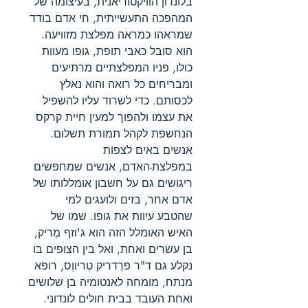
בלונדון הוויקטוריאנית, בעיצומה של
המהפכה התעשייתית, חי אדם בודד
שמראהו כמראה מפלצת מזוויעה.
הוא סובל כאבי תופת, גופו מעוות
כולו, פניו המפלצתיים מרתיעים
ומבריחים כל רואה והוא נאלץ
לכסותם. כדי לשרוד עליו להשפיל
את עצמו ולהפוך למעין חיית קרקס
הנחשפת לקהל תמורת תשלום.
אנשים באים לצפות
במפלצת-האדם, אנשים שמחפשים
ריגושים גם על חשבון אומללותו של
אדם אחר, בזים ולועגים למי
שהטבע עיוות את גופו. שמו של
האיש האומלל הזה הוא ג'וזף מֶריק,
בן עשרים ואחת, ואל בין הצופים בו
נקלע גם ד"ר פרֶדריק טְריווְס, רופא
מנתח, מומחה לאנטומיה בן שלושים
ואחת העובד בבית חולים לונדוני.