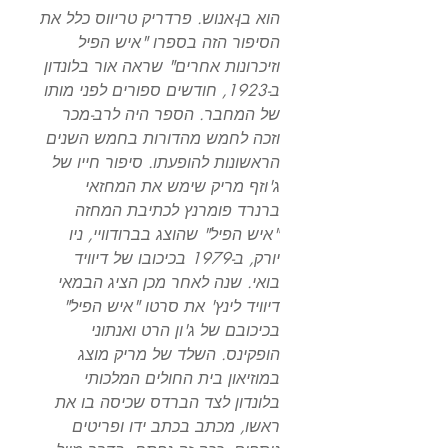
הוא בן-אנוש. פרדריק טריווס כלל את
הסיפור הזה בספרו "איש הפיל
וזיכרונות אחרים" שראה אור בלונדון
ב-1923, חודשים ספורים לפני מותו
של המחבר. הספר היה לרב-מכר
וזכה לחמש מהדורות בחמש השנים
הראשונות להופעתו. סיפור חייו של
ג'וזף מריק שימש את המחזאי
ברנרד פומרנץ לכתיבת המחזה
"איש הפיל" שהוצג בברודוויי, ניו
יורק, ב-1979 בכיכובו של דיוויד
בואי. שנה לאחר מכן הציג הבמאי
דיוויד לינץ' את סרטו "איש הפיל"
בכיכובם של ג'ון הרט ואנתוני
הופקינס. השלד של מריק מוצג
במוזיאון בית החולים המלכותי
בלונדון לצד הברדס שכיסה בו את
ראשו, מכתב בכתב ידו ופריטים