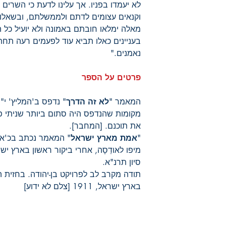
לא יעמדו בפניו. אך עלינו לדעת כי השרים
וקנאים עצומים לדתם ולממשלתם, ובשאלות
מאלה ימלאו חובתם באמונה ולא יועיל כל ה
בעניינים כאלו תביא עוד לפעמים רעה תחת 
נאמנים."
פרטים על הספר
המאמר "
לא זה הדרך
מקומות שהנדפס היה סתום ביותר שניתי 
את תוכנם. [המחבר].
"
אמת מארץ ישראל
מיפו לאודֵסָה, אחרי ביקור ראשון בארץ יש
סיון תרנ"א.
תודה מקרב לב לפרויקט בן-יהודה. בחזית 
בארץ ישראל, 1911 [צלם לא ידוע]