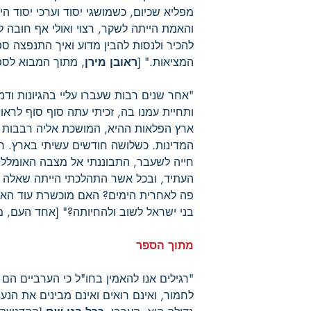
מפליא שכיום, כשמושגי יסוד וערכי יסוד 
והאמת הייתה לשקר, רצוי ואולי אף חובה ל
להכיר ולנסות להבין מדוע ואיך התנפצה ס
המציאות." [
ראובן מירן
, מתוך המבוא לספ
"אחר שנים רבות שעברו עליי בהגיונות ודמי
ותחיית עמנו בה, זכיתי עתה סוף סוף לראו
ארץ הפלאות ההיא, המושכת אליה רבבות 
המדינות. כשלושה חודשים עשיתי בארץ. ר
חייה לשעבר, התבוננתי אל מצבה האומלל ב
העתיד, ובכל אשר התהלכתי הייתה שאלה אח
פה לאחרית הימים? האם מוכשרת עוד הארץ
בני ישראל לשוב ולהחיותה?" [אחד העם, 
מתוך הספר
"רגילים אנו להאמין בחו"ל כי הערביים הם
לחמור, ואינם רואים ואינם מבינים את הנ