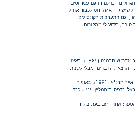
 הגדולים הם עם זה גם פטריוטים
 שיש להן איזה יחס לכבוד אחת
ון, וגם התערבות הקונסולים
טובה, כידוע לי ממקורות
" נדפס ב'המליץ' י"ב אדר"ש תרמ"ט (1889). באיזו
פה הרצאת הדברים, מבלי לשנות
" המאמר נכתב בכ'א אייר תרנ"א (1891), באונייה
ראל ונדפס ב"המליץ" י"ג – כ"ד
הספר: אחד העם בעת ביקורו