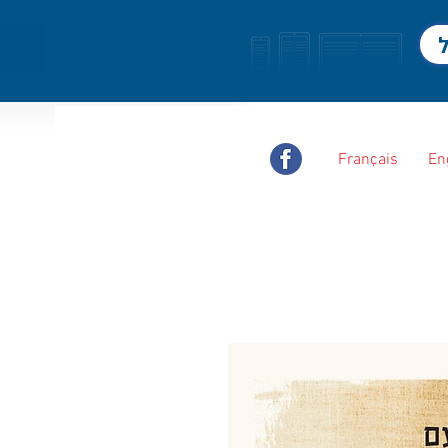
ל
Français
En