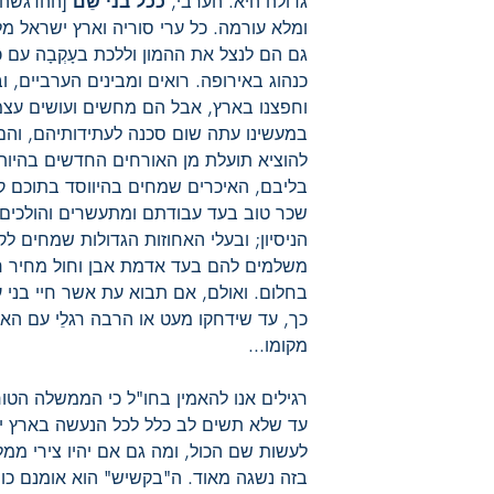
גדולה היא. הערבי,
ככל בני שֵׁם
[ההדגשה 
ומלא עורמה. כל ערי סוריה וארץ ישראל מל
גם הם לנצל את ההמון וללכת בעָקְבָה עם 
כנהוג באירופה. רואים ומבינים הערביים, ו
וחפצנו בארץ, אבל הם מחשים ועושים עצמם
במעשינו עתה שום סכנה לעתידותיהם, והם
להוציא תועלת מן האורחים החדשים בהיות 
בליבם, האיכרים שמחים בהיווסד בתוכם קו
שכר טוב בעד עבודתם ומתעשרים והולכים
הניסיון; ובעלי האחוזות הגדולות שמחים לק
משלמים להם בעד אדמת אבן וחול מחיר רב
בחלום. ואולם, אם תבוא עת אשר חיי בני 
כך, עד שידחקו מעט או הרבה רגלֵי עם האר
מקומו...
רגילים אנו להאמין בחו"ל כי הממשלה הטור
עד שלא תשים לב כלל לכל הנעשה בארץ יש
לעשות שם הכול, ומה גם אם יהיו צירי ממ
בזה נשגה מאוד. ה"בקשיש" הוא אומנם כוח