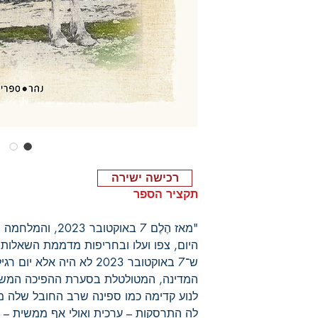
רכישה ישירה
תקציר הספר
"מאז הֶלֶם 7 באוק
היום, צפו ועלו ובחריפות מדממת השאלות ש
ש־7 באוקטובר 2023 לא היה א
המדינה, המטולטלת בסערת ההפיכה המשט
לנוע קדימה כמו ספינה שרב החובל שלה 
לה התרסקות – ערכית ואולי אף ממשית – אל