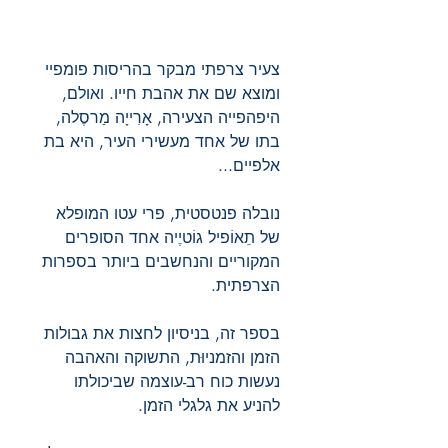
צעיר צרפתי מבקר בהריסות פומפיי
ומוצא שם את אהבת חייו. ואולם,
היפהפייה הצעירה, אָרִייָה מַרסֶלה,
בתו של אחד מעשירי העיר, היא בת
אלפיים...
נובלה פנטסטית, פרי עטו המופלא
של תֵאוֹפיל גוֹטיֶיה אחד הסופרים
המקוריים והנחשבים ביותר בספרות
הצרפתית.
בספר זה, בניסיון לחצות את גבולות
הזמן והזמניוּת, התשוקה והאהבה
נעשות כוח רב-עוצמה שביכולתו
להניע את גלגלי הזמן.