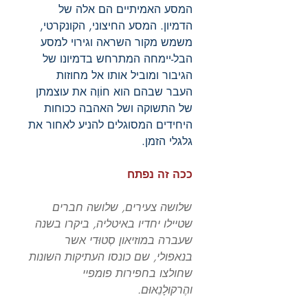
המסע האמיתיים הם אלה של
הדמיון. המסע החיצוני, הקונקרטי,
משמש מקור השראה וגירוי למסע
הבל-יימחה המתרחש בדמיונו של
הגיבור ומוביל אותו אל מחוזות
העבר שבהם הוא חוֹוֶה את עוצמתן
של התשוקה ושל האהבה ככוחות
היחידים המסוגלים להניע לאחור את
גלגלי הזמן.
ככה זה נפתח
שלושה צעירים, שלושה חברים
שטיילו יחדיו באיטליה, ביקרו בשנה
שעברה במוזיאון סְטוּדי אשר
בנאפולי, שם כונסו העתיקות השונות
שחולצו בחפירות פומפיי
והֶרקוּלָנֵאוּם.