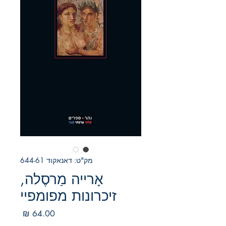
מק"ט: דאנאקוד 644-61
אָרייה מַרסֶלה,
זיכרונות מפומפיי
מחיר