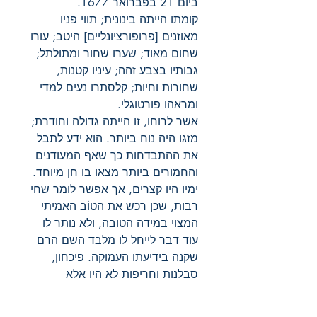
ביום 21 בפברואר 1677.
קומתו הייתה בינונית; תווי פניו
מאוזנים [פרופורציונליים] היטב; עורו
שחום מאוד; שערו שחור ומתולתל;
גבותיו בצבע זהה; עיניו קטנות,
שחורות וחיות; קלסתרו נעים למדי
ומראהו פורטוגלי.
אשר לרוחו, זו הייתה גדולה וחודרת;
מזגו היה נוח ביותר. הוא ידע לתבל
את ההתבדחות כך שאף המעודנים
והחמורים ביותר מצאו בו חן מיוחד.
ימיו היו קצרים, אך אפשר לומר שחי
רבות, שכן רכש את הטוֹב האמיתי
המצוי במידה הטובה, ולא נותר לו
עוד דבר לייחל לו מלבד השם הרם
שקנה בידיעתו העמוקה. פיכחון,
סבלנות וחריפות לא היו אלא
ממעלותיו הקטנות ביותר. הוא זכה
למות בשיא תהילתו בלי שהוכתמה