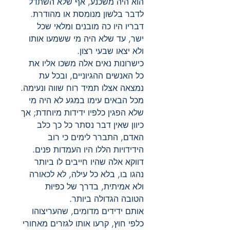
הוא היה משכנע, אף שלא השתדל
לדבר בלשון מנומסת או מהודרת.
דבריו היו כה מובנים ומלאי שכל
ישר, עד שלא היה מי ששמעו אותו
ולא יצאו שבעי רצון.
כישרונות נאים אלה משכו אליו את
כל האנשים ההגיוניים, ובכל עת
נמצאה אצלו תמיד רוח שווה ונעימה.
מכל הבאים עימו במגע לא היה מי
שלא הפגין כלפיו ידידות מיוחדת; אך
כיוון שאין דבר נסתר כל כך כלב
האדם, התברר לימים כי רוב
הידידויות הללו היו העמדות פנים.
דווקא אלה שהיו חייבים לו ביותר
נהגו בו, בלא כל עילה, לא לכאורה
ולא אמיתית, בדרך של כפיוּת
הטובה הגדולה ביותר.
אותם ידידים מדומים, שהעריצוהו
כלפי חוץ, קרעו אותו לגזרים מאחורי