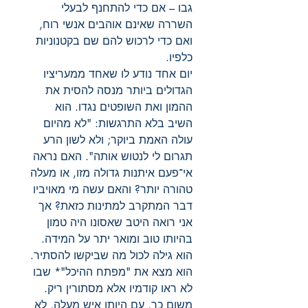
גבו – אם כדי להתחנף לבעלי
השררה שאינם אוהבים אנשי רוח,
ואם כדי לרכוש להם שם בקטנוניות
כלפיו.
יום אחד נודע לו שאחד ממעריציו
הגדולים ביותר מנסה להסית את
ההמון ואת השופטים נגדו. הוא
השיב בלא התרגשות: "לא מהיום
עולה האמת ביוקר; ולא לשון הרע
תגרום לי לנטוש אותה". האם נראה
אי־פעם איתנות גדולה מזו, או מעלה
טהורה יותר? והאם עשה מי מאויביו
דבר המתקרב למתינות כזאת? אך
אני רואה היטב שאסונו היה טמון
בהיותו טוב ומואר יתר על המידה.
הוא גילה לכול מה שביקשו להסתיר.
הוא מצא את "מפתח ההיכל"* שבו
לא ראו קודמיו אלא מסתורין ריק.
משום כך, עם היותו איש מעלה, לא