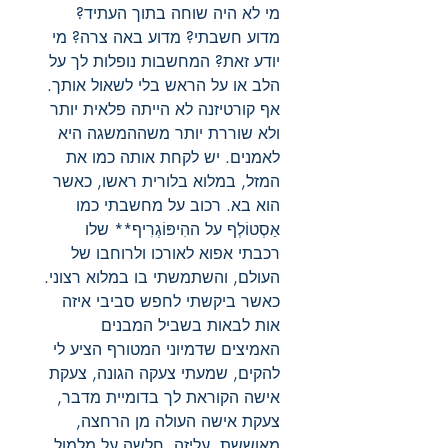
מי לא היה שוחה בתוך העתיד?
מדוע חשבתי? מדוע באה צרה? מי
יודע זאת? המחשבות נופלות לך על
הלב או על הראש בלי לשאול אותך.
אף קורטיזנה לא הייתה פלאית יותר
ולא שוררת יותר משההמשגה היא
לאמנים. יש לקחת אותה כמו את
המזל, במלוא בלורית ראשו, כאשר
הוא בא. רכוב על מחשבתי כמו
אַסְטוֹלְף על ההִיפּוֹגְרִיף** שלו
רכבתי אפוא לאורכו ולרוחבו של
העולם, והשתמשתי בו במלוא רצוני.
כאשר ביקשתי לחפש סביבי איזה
אות לבאות בשביל המבנים
האמיצים שדמיוני המטורף הציע לי
להקים, שמעתי צעקה הגונה, צעקת
אישה הקוראת לך בדומיית מדבר,
צעקת אישה העולה מן הרחצה,
מאוששת, עליזה, חלשה על מלמול