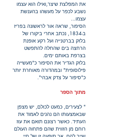
את המפלצת שיצר,ואילו הוא עצמו
נשבע לכפר על מעשהו בהענשת
עצמו...
הסיפור, שראה אור לראשונה בפריז
ב-1834, נכתב אחרי ביקורו של
בלזק בברטנייה ועל רקע אופנת
הרחצה בים שהחלה להתפשט
בצרפת באותם ימים.
בלזק הגדיר את הסיפור כ"מעשייה
פילוסופית" ובמהדורה מאוחרת יותר
כ"סיפור על צדק אבהי".
מתוך הספר
" לצעירים, כמעט לכולם, יש מצפן
שבאמצעותו הם נהנים לאמוד את
העתיד. כאשר רצונם תואם את עוז
רוחם מן הזווית שהם פתחוהּ העולם
שייך להם. אך תופעה זו של חיי