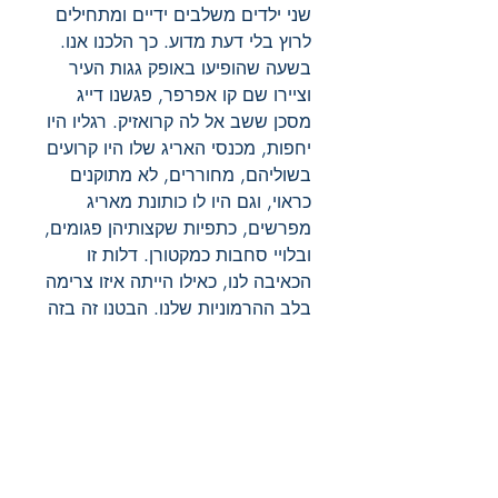
שני ילדים משלבים ידיים ומתחילים
לרוץ בלי דעת מדוע. כך הלכנו אנו.
בשעה שהופיעו באופק גגות העיר
וציירו שם קו אפרפר, פגשנו דייג
מסכן ששב אל לה קרואזיק. רגליו היו
יחפות, מכנסי האריג שלו היו קרועים
בשוליהם, מחוררים, לא מתוקנים
כראוי, וגם היו לו כותונת מאריג
מפרשים, כתפיות שקצותיהן פגומים,
ובלויי סחבות כמקטורן. דלות זו
הכאיבה לנו, כאילו הייתה איזו צרימה
בלב ההרמוניות שלנו. הבטנו זה בזה
כדי להתלונן זה לזה על שאין לנו בו
ברגע היכולת לדלות באוצרותיו של
אָבּוּ־קָאסֵם***. ראינו סרטן ים
מופלא ועכביש ים צמודים לחבל
שהדייג נדנד בידו הימנית, בעוד ביד
השנייה הוא טיפל בכלי הדייג
ובמכשירים. ניגשנו אליו כדי לקנות