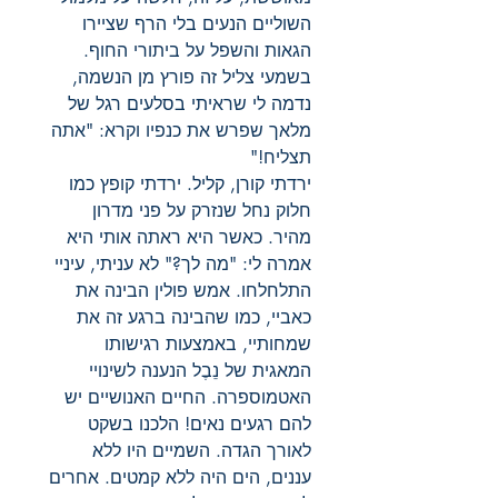
השוליים הנעים בלי הרף שציירו
הגאות והשפל על ביתורי החוף.
בשמעי צליל זה פורץ מן הנשמה,
נדמה לי שראיתי בסלעים רגל של
מלאך שפרש את כנפיו וקרא: "אתה
תצליח!"
ירדתי קורן, קליל. ירדתי קופץ כמו
חלוק נחל שנזרק על פני מדרון
מהיר. כאשר היא ראתה אותי היא
אמרה לי: "מה לך?" לא עניתי, עיניי
התלחלחו. אמש פולין הבינה את
כאביי, כמו שהבינה ברגע זה את
שמחותיי, באמצעות רגישותו
המאגית של נֵבֶל הנענה לשינויי
האטמוספרה. החיים האנושיים יש
להם רגעים נאים! הלכנו בשקט
לאורך הגדה. השמיים היו ללא
עננים, הים היה ללא קמטים. אחרים