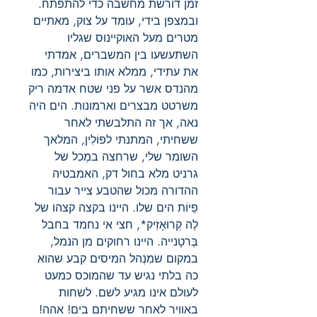
זמן דורשת מחשבה כדי להתפתח.
ובמצפן בידי, עומד על צוק, מאתיים
מטרים מעל האוקיינוס שגליו
השתעשעו בין המשברים, אמדתי
את עתידי, ממלא אותו ביצירות, כמו
מהנדס אשר על פני שטח אדמה ריק
משרטט מבצרים וארמונות. הים היה
נאה, אך זה התלבשתי לאחר
ששחיתי, המתנתי לפּוֹלִין, המלאך
השומר שלי, שרחצה במְכל של
גרניט מלא בחול דק, האמבטיה
ההדורה מכול שהטבע צייר עבור
פֵיוֹת הים שלו. היינו בקצה קצהו של
לֶה קְרוּאָזִיק*, חצי אי נחמד בחבל
בְּרטָנייה. היינו רחוקים מן הנמל,
במקום שמִנְהל המיסים קבע שהוא
כה בלתי נגיש עד שהמוכס כמעט
לעולם אינו מגיע לשם. לשחות
באוויר לאחר ששחיתם בים! אהה!