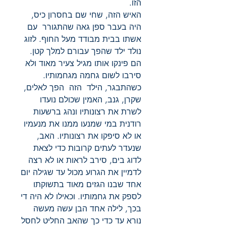
הזו.
האיש הזה, שחי שם בחסרון כיס,
היה בעבר ספן גאה שהתגורר עם
אשתו בבית מבודד מעל החוף. לזוג
נולד ילד שהפך עבורם למלך קטן.
הם פינקו אותו מגיל צעיר מאוד ולא
סירבו לשום גחמה מגחמותיו.
כשהתבגר, הילד הזה הפך לאלים,
שקרן, גנב, האמין שכולם נועדו
לשרת את רצונותיו ונהג ברשעות
רודנית במי שמנעו ממנו את מנעמיו
או לא סיפקו את רצונותיו. האב,
שנעדר לעתים קרובות כדי לצאת
לדוג בים, סירב לראות או לא רצה
לדמיין את הגרוע מכול עד שגילה יום
אחד שבנו הגזים מאוד בתשוקתו
לספק את גחמותיו. וכאילו לא היה די
בכך, לילה אחד הבן עשה מעשה
נורא עד כדי כך שהאב החליט לחסל