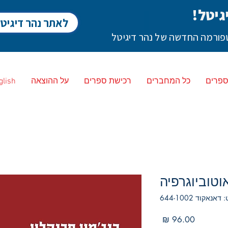
גיטל!
לאתר נהר דיגיט
לטפורמה החדשה של נהר דיגיטל
ספרים
כל המחברים
רכישת ספרים
על ההוצאה
glish
וטוביוגרפיה
אנאקוד 644-1002
מחיר