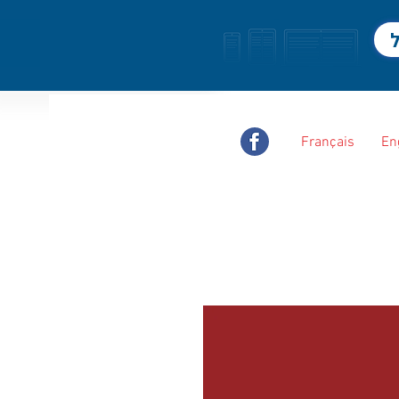
ל
Français
En