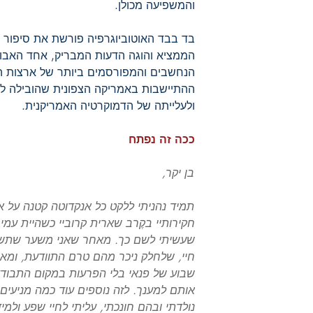
והמשפיעה מכולן.
בד בבד האוטוביוגרפיה פורשת את סיפור ח
הממציא והוגה הדעות המבריק, אחד האבות
הנחשבים והמפורסמים ביותר של ארצות הב
ההתיישבות באמריקה הצפונית שהובילה ל
ולעלייתה של הדמוקרטיה האמריקנית.
ככה זה נפתח
בן יקר,
תמיד נהניתי ללקט כל אנקדוטה קטנה על או
חקירותיי בקֶרב שארית קרוביי כשהיית עמי
שעשיתי לשם כך. מאחר שאני משער שתש
חיי, שלחלק ניכר מהם טרם התוודעת, ומא
שבוע של פנאי בלי הפרעות במקום התבודד
אותם למענך. לזה נוספים עוד כמה מניעים
נולדתי ובהם חונכתי, עליתי לחיי שפע ולמיד