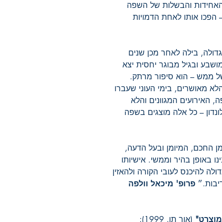
 האחידות והבשלות של השפה
 הפכו אותו לאחת הדמויות
דולה, בילה לאחר מכן שנים
ושבע ובגיל מבוגר יחסית יצא
של ממש – הוא סיפור מרתק.
לא מאושרים, בימי העוני שעברו
ה, האירועים המגוונים והלא
ונדון – כל אלה מוצגים בשפה
 החכם, המיומן ובעל הדעה,
נו באופן בהיר וממשי. אישיותו
ולה להיכנס לעובי הקורה ולהאזין
יבות.״
פרופ' מיכאל וולפה
מוצרט"
(אור תו, 1999);