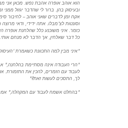
הוא אוהב אופרה אהבת נפש. מכאן אני מב
ובעיסוק בהן. ברור לי שהדבר יגזול ממני זמ
אקח זמן לדברים שאני אוהב – לחיבור סימפ
וסונטות לצ'מבלו. אתה ידידי, ודאי מרוצה
כזמר. איני משוכנע כלל שהלחנת אופרה הי
כל דבר שאלחין, אך הדבר לא מנחם אותי.
"איני מבין למה התכוונת כשאמרת 'העיסוק
"הרי העבודה אינה מסתיימת בהלחנה," אמ
לעבוד עם הזמרים, להכין את התזמורת. א
לך, התסכים לעשות זאת?"
"בהחלט אשמח לעבוד עם המקהלה," אמר
יפוש
פייסבוק
English