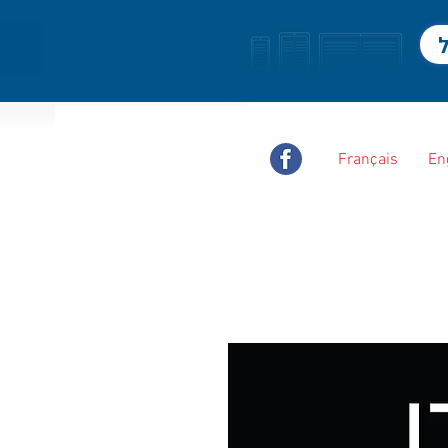
ל
Français
En