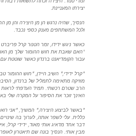
זמרי טנור. היצירה זכתה לתשואות רבות והכו
יצירתו המעניינת.
הנסיך, שהיה נרגש הן מן היצירה והן מן ה
ולכל המשתתפים מענק כספי נכבד.
כאשר ניגש ידידו, זמר הטנור קרל פריברט
"האם שאבת את חוש ההומור שלך מן האו
עבור הקומדיאנט ברנדון כאשר שוטטת עם ח
"קרל ידידי," השיב היידן, "חוש ההומור ט
מוזיקה מתאימה לתמליל של ברנדון, הסיבה 
הרב שטרם רכשתי. תמיד העדפתי לראות א
האינך זוכר את הסיפור על המקרה שלי בארמ
"באשר לביצוע היצירה," המשיך, "אני רוא
כללית. עלי לשפר אותה, לערוך בה שינויים 
דבר אחד מדאיג אותי מאוד, ידידי קרל; אי
מבין אותי. הנסיך בונה שם תיאטרון לאופרה