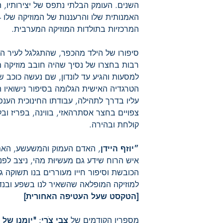
השנים. העומק הבלתי נתפס של יצירותיו,
האמנותית שלו והרעננות של המוזיקה שלו –
המרכזיות בתולדות המוזיקה המערבית.
סיפורו של הילד מהכפר, שהתגלגל לעיר הג
רבות בחצרו של נסיך שהיה חובב מוזיקה מ
למסעות והגיע עד לונדון, שם נעשה כוכב 
הטרגדיה האישית הגלומה בסיפור נישואיו ה
עליו בדרך לתהילה, עבודתו החינוכית הענפ
צפויים בחצר אסתרהאזי, בווינה, בפריז ובל
קולחת ובהירה.
״יוזף היידן
, האדם העמוק והמשעשע, האמן
איש הרוח שידע גם מעשיוּת מהי, ניצב לפני
הכובשת וסיפור חייו מעוררים בנו תשוקה גד
למוזיקה המופלאה שהשאיר לנו בשפע ובנד
[הטקסט שעל העטיפה האחורית]
מספריו הקודמים של
צבי צֹרי
:
"יומנו של 