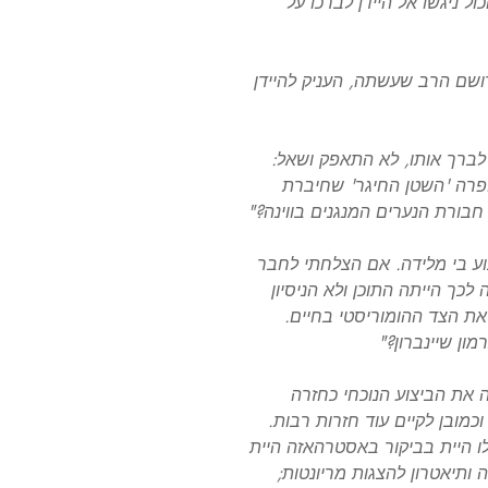
ל ניגשו אל היידן לברכו על
רושם הרב שעשתה, העניק להיידן
 לברך אותו, לא התאפק ושאל:
פרה 'השטן החיגר' שחיברת
בורת הנערים המנגנים בווינה?"
בוע בי מלידה. אם הצלחתי לחבר
לכך הייתה התוכן ולא הניסיון
ת הצד ההומוריסטי בחיים.
ון שיינברון?"
ה את הביצוע הנוכחי כחזרה
וכמובן לקיים עוד חזרות רבות.
לו היית בביקור באסטרהאזה היית
 ותיאטרון להצגות מריונטות;