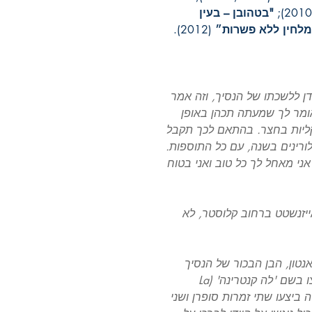
"בטהובן – בעין
מלחין ללא פשרות״
(2012).
דן ללשכתו של הנסיך, וזה אמר
אומר לך שמעתה תכהן באופן
קליות בחצר. בהתאם לכך תקבל
 במשכורתך והיא תגיע לסך 782 פלורינים בשנה, עם כל התוספות.
ני מאחל לך כל טוב ואני בטוח
ייזנשטט ברחוב קלוסטר, לא
של אנטון, הבן הבכור של הנסיך
ויורשו. לכבוד המאורע חיבר היידן אינטרמצו בשם 'לה קנטרינה' (La
יצירה ביצעו שתי זמרות סופרן ושני