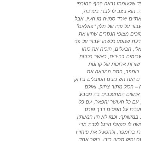
ד שלעומתו נראה הנוף החורפי
. הוא ניצב לו לבדו בערבה,
יים יארד סמויה מן העין. אבל
ור על פניו של מלון "פאלאס"
כים מצופי הנסרים שהיוו את
עת שנוסע כלשהו יעבור על פני
אלי, הבעלים, הוכיח את כוחו
בימים בהירים, כאשר רכבות
רות ארוכות של קרונות
רט רומפר, המם המראה את
ם ואת השיכונים הטובלים בירוק
– הכול מתוך צחוק. ואולם
ל אנשים המתעכבים בה מטבע
 עם כל העושר והפאר, עם כל
ועברו על הפסים דרך פורט
במשותף. וכמו לא היו הנאותיו
עשה לו סקאלי הרגל ללכת מדי
ברומפר, ולהפעיל את פיתוייו
 ותיק מסעו בידו. בוקר אחד,