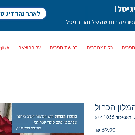
גיטל!
לאתר נהר דיגיט
לטפורמה החדשה של נהר דיגיטל
ספרים
כל המחברים
רכישת ספרים
על ההוצאה
glish
מלון הכחול
אנאקוד 644-1055
מחיר