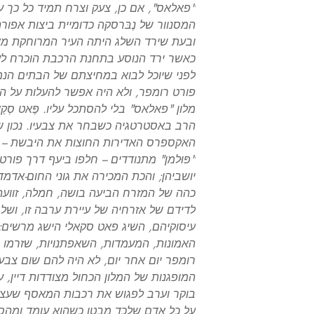
"פאלאס", אם כן, צעק וצרח תמיד כל כך ע
המסנוור של נֶבּרסקה כדומיית ביצות אפורה
ובעת שירד השלג היתה העיר המרוחקת מאת
כאשר ירד הנוסע בתחנת הרכבת הוכרח לעב
לפני שיוכל לבוא במחיצתם של הבתים הנמו
פורט רומפר, ולא היה אפשר להעלות על הד
מלון "פאלאס" בלי להסתכל עליו. פֶּאט סְקַ
הרב באסטרטגיה כשבחר את צבעיו. נכון ש
האקספרס האדירות החוצות את היבשת – שו
"פּוּלמן" מתנודדים – חלפו ביעף דרך פו
יושביהן; והכת המכירה את גוני החום-אדמד
כהה של המזרח הביעה בושה, חמלה, זוועה 
לדידם של אזרחיה של עיירת ערבה זו, וש
עיסוקיהם, השיג פאט סקאלי הישג מרשים;
האמונות, המעמדות, השאפתנויות, שזרמו 
רומפר יום אחר יום, לא היה להם שום צבע 
המופגנות של המלון הכחול מצודדות דיין, 
בוקר וערב לפגוש את רכבות המאסף שעצרו 
על כל אדם שלכד מבטו כשהוא עומד ומהסס