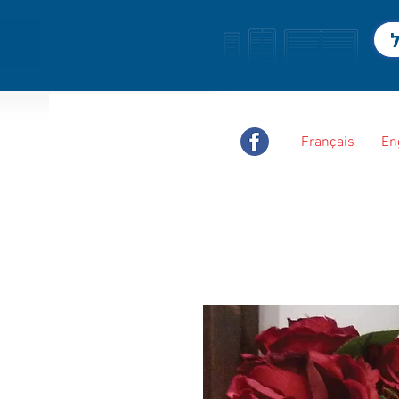
ל
Français
En