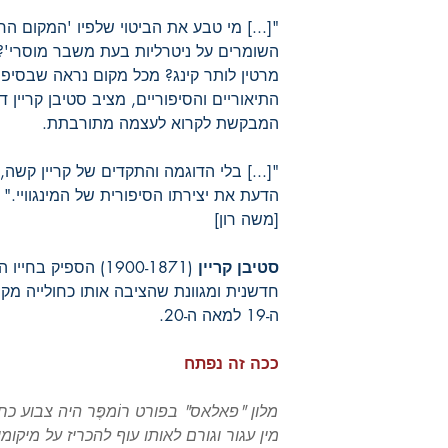
"[...] מי טבע את הביטוי שלפיו 'המקום ה
השומרים על ניטרליות בעת משבר מוסרי'?
מרטין לותר קינג? מכל מקום נראה שבסיפור
התיאוריים והסיפוריים, מציב סטיבן קריין 
המבקשת לקרוא לעצמה מתורבתת.
"[...] בלי הדוגמה והתקדים של קריין קשה,
הדעת את יצירתו הסיפורית של המינגוויי."
[משה רון]
סטיבן קריין
(1900-1871) הספיק 
חדשנית ומגוונת שהציבה אותו כחולייה 
ה-19 למאה ה-20.
ככה זה נפתח
מלון "פאלאס" בפורט רוֹמפֶּר היה צבוע כחול
מין עגור וגורם לאותו עוף להכריז על מיקומ