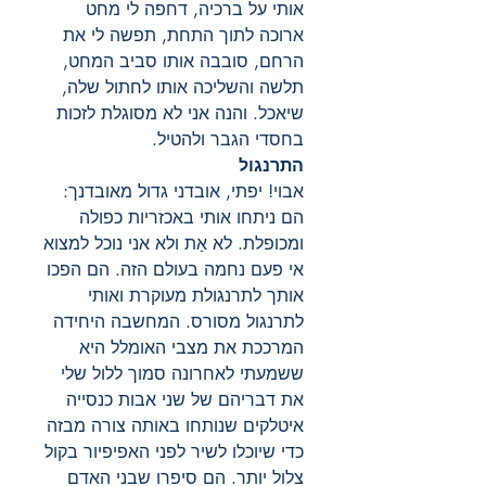
אותי על ברכיה, דחפה לי מחט
ארוכה לתוך התחת, תפשה לי את
הרחם, סובבה אותו סביב המחט,
תלשה והשליכה אותו לחתול שלה,
שיאכל. והנה אני לא מסוגלת לזכות
בחסדי הגבר ולהטיל.
התרנגול
אבוי! יפתי, אובדני גדול מאובדנך:
הם ניתחו אותי באכזריות כפולה
ומכופלת. לא אַת ולא אני נוכל למצוא
אי פעם נחמה בעולם הזה. הם הפכו
אותך לתרנגולת מעוקרת ואותי
לתרנגול מסורס. המחשבה היחידה
המרככת את מצבי האומלל היא
ששמעתי לאחרונה סמוך ללול שלי
את דבריהם של שני אבות כנסייה
איטלקים שנותחו באותה צורה מבזה
כדי שיוכלו לשיר לפני האפיפיור בקול
צלול יותר. הם סיפרו שבני האדם