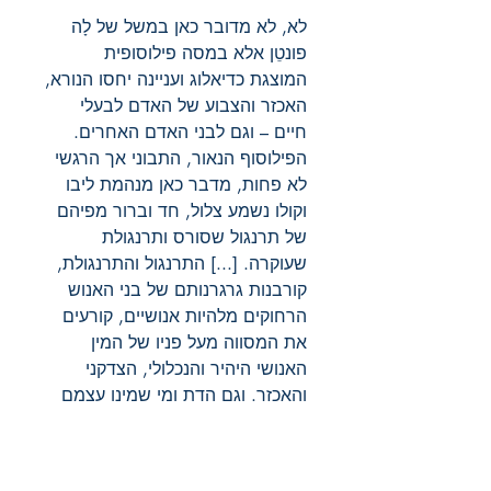
לא, לא מדובר כאן במשל של לָה
פונטֵן אלא במסה פילוסופית
המוצגת כדיאלוג ועניינה יחסו הנורא,
האכזר והצבוע של האדם לבעלי
חיים – וגם לבני האדם האחרים.
הפילוסוף הנאור, התבוני אך הרגשי
לא פחות, מדבר כאן מנהמת ליבו
וקולו נשמע צלול, חד וברור מפיהם
של תרנגול שסורס ותרנגולת
שעוקרה. [...] התרנגול והתרנגולת,
קורבנות גרגרנותם של בני האנוש
הרחוקים מלהיות אנושיים, קורעים
את המסווה מעל פניו של המין
האנושי היהיר והנכלולי, הצדקני
והאכזר. וגם הדת ומי שמינו עצמם
לנציגיה עלי אדמות אינם יוצאים
נקיים: הסתירה בין תוכן הטפותיהם
והמציאות שהם מאפשרים זועקת