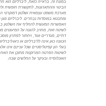
במונח זה. בראייה כזאת, ליברליזם הוא ח
הביטוי וההתארגנות, לתקשורת חופשית ולשוו
מערכת משפט עצמאית ושלטון דמוקרטי המ
ומתבטא במוסדות נבחרים. ליברליזם מגן ל
האפשרות המעשית להחליף את השלטון בבחי
לשיטה זאת, מחויב להגנה על המיעוטים מכל
דתיים, מגדריים ועוד, ויחתור לפתרון מוס
הכוונה כאן אינה לליברליזם או ניאו-ליברל
בעלי הון קפיטליסטיים שכל עניינם אינו אלא 
לשיטות הפרטה המרוקנות מתוכֶן את האחר
האוכלוסייה ובעיקר על החלשים שבה.
יפוש
פייסבוק
English