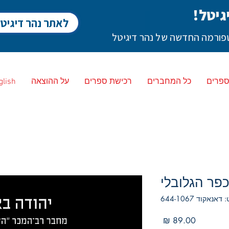
גיטל!
לאתר נהר דיגיט
לטפורמה החדשה של נהר דיגיטל
ספרים
כל המחברים
רכישת ספרים
על ההוצאה
glish
פר הגלובלי
אנאקוד 644-1067
מחיר