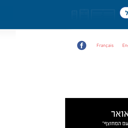
ל
Français
En