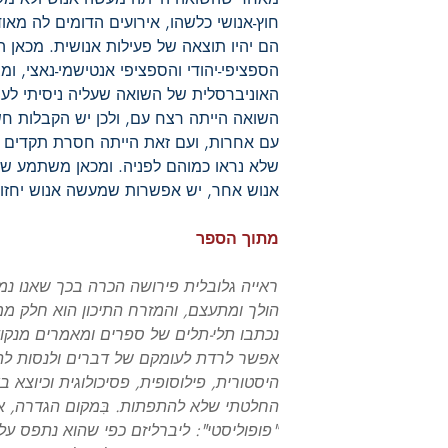
חוץ-אנושי כלשהו, אירועים הדומים לה מאוד
הם יהיו תוצאה של פעילות אנושית. מכאן ה
הספציפי-יהודי והספציפי אנטישמי-נאצי, 
האוניברסלית של השואה שעליה ניסיתי לעמ
השואה הייתה רצח עם, ולכן יש הקבלות חשו
עם אחרות, ועם זאת הייתה חסרת תקדים מ
שלא נראו כמוהם לפניה. ומכאן משתמע שה
אנוש אחר, יש אפשרות שמעשה אנוש יחזור 
מתוך הספר
ראייה גלובלית פירושה הכרה בכך שאנו נמצ
הולך ומתעצם, והמזרח התיכון הוא חלק ממנ
נכתבו תלי-תלים של ספרים ומאמרים מנקוד
אפשר לרדת לעומקם של דברים ולנסות לה
היסטורית, פילוסופית, פסיכולוגית וכיוצא ב
החלטתי שלא להתפתות. בִּמקום הגדרה, אנ
"פופוליסטי": ליברליזם כפי שהוא נתפס ע