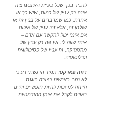
להכיר בכך שכל בעיית האינטגרציה
אינה רק עניין של כמות, שיש כך או
אחרת, כמו שמדברים על בניין זה או
שולחן זה, אלא זהו עניין של איכות.
אם אינני יכול לתקשר עם אדם –
אינני שווה לו. אין פה רק עניין של
מתמטיקה, זה עניין של פסיכולוגיה
ופילוסופיה.
רוזה פארקס
: תמיד הרגשתי רע כי
לא נהגו באנשינו בצורה הוגנת.
הייתה לנו זכות להיות חופשיים והיינו
ראויים לקבל את אותן ההזדמנויות
שניתנו לאחרים. [...] כמובן ההרגשה
הייתה שכולנו אנשים חופשיים
ושחייבות להיות לנו אותן זכויות כמו
לאחרים. בדרום, בזמן ההוא, הייתה
אכיפה של אפליה חוקית. היו