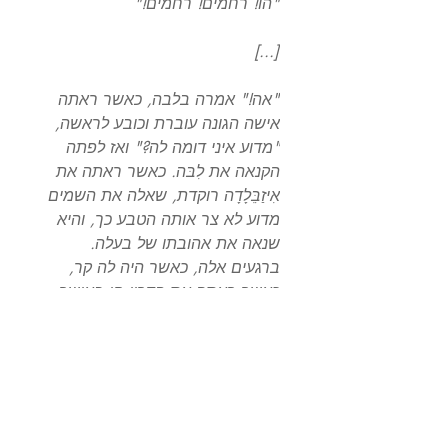
"הו! רחמים! רחמים!"
[...]
"אה!" אמרה בלבה, כאשר ראתה
אישה הגונה עוברת וכובע לראשה,
"מדוע איני דומה לה?" ואז לפתה
הקנאה את לִבּה. כאשר ראתה את
אִיזַבֵּלָדָה רוקדת, שאלה את השמים
מדוע לא צר אותה הטבע כך, והיא
שנאה את אהובתו של בעלה.
ברגעים אלה, כאשר היה לה קר,
כאשר ראתה את פדריו חי באושר
ובשמחה, אזי הייתה רשעה וחדלה
להאמין באלוהים.
היא הייתה מוותרת על כסף! היא
ביקשה אהבה מן החברה, וצחקו לה
בפניה; אנושיות? הראו לה את הדרך
לבית החולים; רחמים? היא לוליינית.