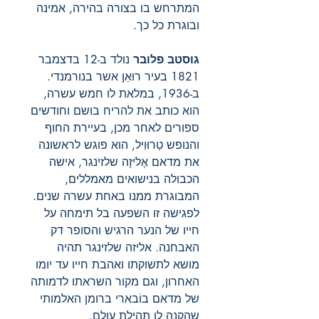
המתרחש בו בצורה בהירה, אמינה
ובוגרת כל כך.
גוסטב פלובר
נולד ב-12 בדצמבר
1821 בעיר רוּאַן אשר בנורמנדי.
ב-1936, במלאת לו חמש עשרה,
הוא כותב את להריח בושם וחודשים
ספורים לאחר מכן, בעיירת החוף
והנופש טְרוּוִיל, הוא פוגש לראשונה
את מדאם אֶליזָה שלזינגר, אישה
הכבולה בנישואים מאמללים,
המבוגרת ממנו באחת עשרה שנים.
לפגישה זו השפעה בל תימחה על
חייו של הנער הרגיש והסופר דק
האבחנה. אליזה שלזינגר תהיה
מושא לתשוקתו ואהבת חייו עד יומו
האחרון, וגם מקור השראתו לדמותה
של מדאם בוֹבארי ברומן האלמותי
שהקנה לו תהילת עולם.