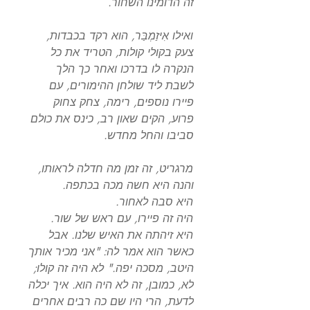
זה הדומינו השחור.
ואילו אִיזַמְבַּר, הוא רקד בכבדות,
צעק בקולי קולות, הטריד את כל
הנקרה לו בדרכו ואחר כך הלך
לשבת ליד שולחן ההימורים, עם
פיירו נוספים, רימה, צחק צחוק
פרוע, הקים שאון רב, כינס את כולם
סביבו והחל מחדש.
מרגריט, זה זמן מה חדלה לראותו,
והנה היא חשה מכה בכתפה.
היא סבה לאחור.
היה זה פיירו, עם ראש של שור.
היא זיהתה את האיש שלנו. אבל
כאשר הוא אמר לה: "אני מכיר אותך
היטב, מסכה יפה." לא היה זה קולו;
לא, כמובן, זה לא היה הוא. איך יכלה
לדעת, הרי היו שם כה רבים אחרים