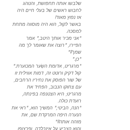
שלבשו אותה תחפושת, והנוהג
לחבוש ראשים של בעלי חיים היה
אז נפוץ מאוד!
באשר לקול, הוא היה מוסווה מתחת
למסכה.
"אני מכיר אותך היטב," אמר
הפיירו, "רוצה את שאומר לך מה
שמך?"
"כן."
"מרגריט, אדומת השֵׂער המכוערת."
קול דקיק ורוטט זה, דמות אווילית זו
של שור הפוסק את נחיריו הרחבים,
עם צחוקו הנבוב, הפחיד את
מרגריט; היא הצטנפה בפינתה,
רועדת כולה.
"הנה, הביטי," המשיך הוא, "ראי את
הנערה היפה המרקדת שם, את
מזהה אותה?"
והוא הצביע על אִיזַבֵּלָדָה, ופרצופו