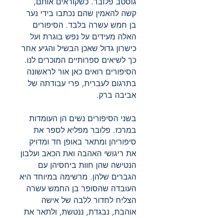
גוסטב פלובר. כשקוראים אותם,
קשה להאמין שהם נכתבו בידי נער
בן חמש עשרה בלבד. הסיפורים
האלה מעידים על נפש בוגרת ועל
כישרון גדול שאכן הבשיל והגיע אחר
כך לשיאים ספרותיים המוכרים לנו.
הסיפורים רואים כאן אור לראשונה
בתרגום לעברית, פרי עבודתה של
אביבה ברק.
בשני הסיפורים נשים הן העומדות
במרכז. פלובר מפליא לספר את
סיפוריהן ומתאר באופן חד ומדויק
את ריגושי האהבה ואת הכאב ועלבון
הנטישה שהן חוות ביחסיהן עם
הגברים שלהן. מרשימה במיוחד היא
העובדה שהסופר בן החמש עשרה
הצליח לחדור ללִבה של אישה
אוהבת, נבגדת, ננטשת, ולתאר את