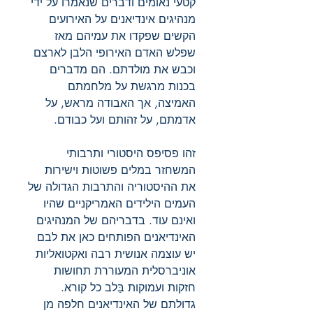
קטעי נאומים ודברים שנאמרו על ידי
מנהיגים אינדיאנים על האירועים
הקשים שפקדו את עמיהם מאז
שפלש האדם האירופי הלבן לארצם
וכבש את מולדתם. הם מדברים
בכנות מרגשת על מלחמתם
האמיצה, אך האבודה מראש, על
אדמתם, על זהותם ועל כבודם.
זהו פסיפס היסטורי ותרבותי
המשחזר במלים פשוטות וישירות
את ההיסטוריה והתרבות הגדולה של
העמים הילידים האמריקניים שהיו
ואינם עוד. בדבריהם של המנהיגים
האינדיאנים הפותחים כאן את לבם
יש עוצמה אנושית רבה ואקטואליות
אוניברסלית המעוררת תחושות
חזקות ועמוקות בַּלב כל קורא.
גדולתם של האינדיאנים חלפה מן