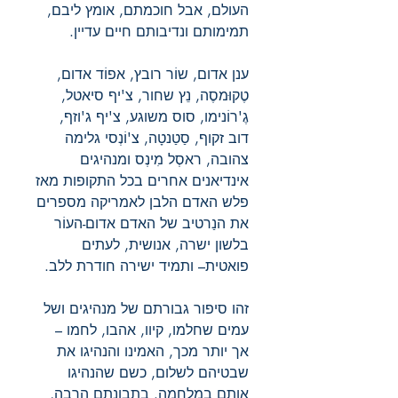
העולם, אבל חוכמתם, אומץ ליבם,
תמימותם ונדיבותם חיים עדיין.
ענן אדום, שוֹר רובץ, אפוֹד אדום,
טֶקוּמסֶה, נֵץ שחור, צ'יף סיאטל,
גֶ'רוֹנימו, סוס משוגע, צ'יף ג'וזף,
דוב זקוף, סַטַנטָה, צ'וֹנְסי גלימה
צהובה, ראסְל מִינְס ומנהיגים
אינדיאנים אחרים בכל התקופות מאז
פלש האדם הלבן לאמריקה מספרים
את הנַרטיב של האדם אדום-העוֹר
בלשון ישרה, אנושית, לעתים
פואטית– ותמיד ישירה חודרת ללב.
זהו סיפור גבורתם של מנהיגים ושל
עמים שחלמו, קיוו, אהבו, לחמו –
אך יותר מכך, האמינו והנהיגו את
שבטיהם לשלום, כשם שהנהיגו
אותם במלחמה. בתבונתם הרבה,