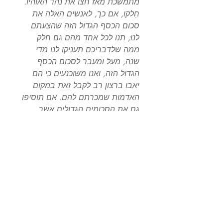
מתמשכת מאז חצו את נהר האוהיו.
חַלקו, אם כך, לאנשים האלה את
סכום הכסף הגדול הזה שהצעתם
לנו; תנו לכל אחד מהם גם חלק
ממה שלדבריכם תעניקו לנו מדֵי
שנה, מעל ומעבר לסכום הכסף
הגדול הזה, ואנו משוכנעים כי הם
יאבו ברצון רב לקבל זאת במקום
האדמות שמכרתם להם. אם תוסיפו
גם את הסכומים הגדולים אשר
עליכם לבזבז על הקמת ומימון כוחות
צבא במטרה לכפות עלינו למסור
לידיכם את ארצנו, יהיה לכם ללא
ספק יותר מן הנדרש כדי לפצות את
המתיישבים הללו על כל עמלם
והישגיהם.
אתם דיברתם איתנו על ויתורים.
והרי זה מוזר שתצפו לכך מאיתנו