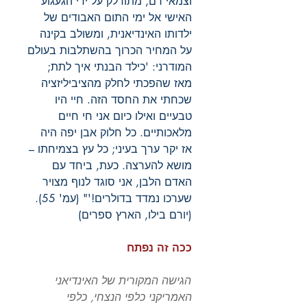
וצמאי דם, מתודלק על ידי הגעגוע
האישי אל ימי התום האבודים של
ילדותו האינדיאנית, ומשולב בקינה
על המחיר הכרוך בהשתלבות בעולם
המודרני: 'כילד הבנתי איך לתת;
מאז שהפכתי לחלק מהציביליזציה
שכחתי את החסד הזה. חיי היו
טבעיים ואילו כיום אני חי חיים
מלאכותיים. כל חלוק אבן יפה היה
אז יקר ערך בעיני; כל עץ בצמיחתו –
מושא להערצה. כעת, ביחד עם
האדם הלבן, אני סוגד לנוף מצויר
שערכו נמדד בדולרים!'" (עמ' 55).
(יורם בילו, הארץ ספרים)
ככה זה נפתח
הגישה המקורית של האינדיאני
האמריקני כלפי הנצחי, כלפי