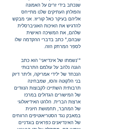
שנכתב בידי זרים על האמונה
והפולחן העתיקים שלנו מתייחס
אליהם בעיקר כאל קוריוז. אני מבקש
להדגיש את האיכות האוניברסלית
שלהם, את המשיכה האישית
שבהם," כתב בדברי ההקדמה שלו
לספר המרתק הזה.
"'נשמתו של אינדיאני' הוא כתב
הגנה נלהב על עולמם התרבותי
הנכחד של ילידי אמריקה, וליתר דיוק
בני הלקוטה והסו, שמבחינה
תרבותית השתייכו לקבוצות הנוודים
של המישורים הגדולים במרכז
ארצות הברית. הלהט האידיאולוגי
של המחבר, תחמושת חיונית
במאבק נגד הסטריאוטיפים הרווחים
של האינדיאנים כפראים בוגדניים