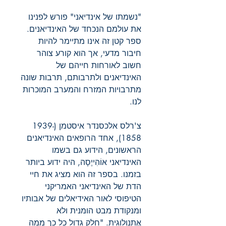
"נשמתו של אינדיאני" פורש לפנינו
את עולמם הנכחד של האינדיאנים.
ספר קטן זה אינו מתיימר להיות
חיבור מדעי, אך הוא קורע צוהר
חשוב לאורחות חייהם של
האינדיאנים ולתרבותם, תרבות שונה
מתרבויות המזרח והמערב המוכרות
לנו.
צ'רלס אלכסנדר איסטמן (1939-
1858), אחד הרופאים האינדיאנים
הראשונים, הידוע גם בשמו
האינדיאני אוֹהִייֶסָה, היה ידוע ביותר
בזמנו. בספר זה הוא מציג את חיי
הדת של האינדיאני האמריקני
הטיפוסי לאור האידיאלים של אבותיו
ומנקודת מבט הומנית ולא
אֶתנולוגית. "חלק גדול כל כך ממה