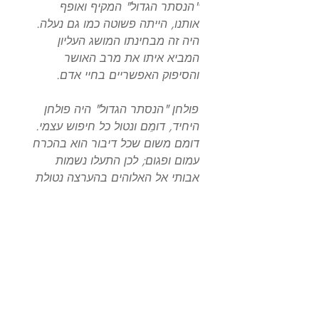
"הנסתר הגדול" המקיף ואופף
אותנו, הייתה פשוטה כמו גם נעלה.
היה זה מבחינתו המושג העליון
המביא איתו את מרב האושר
והסיפוק האפשריים בחיי אדם.
פולחן "הנסתר הגדול" היה פולחן
היחיד, דומֵם ונטול כל חיפוש עצמי.
דומם משום שכל דיבור הוא בהכרח
עמום ופגום; לכן התעלו נשמות
אבותי אל האלוהים בהערצה נטולת
מילים. וביחידוּת משום שהם האמינו
כי האל קרוב יותר אלינו כיחידים,
ושום איש דת לא הורשה לחצוץ בין
אדם לבוראו. איש אינו רשאי להוכיח,
להתוודות או להתערב בכל דרך
שהיא בחוויה הדתית של זולתו. כל
האנשים בתוכנו נבראו כבנים
לאלוהים וניצבו זקופים, מודעים