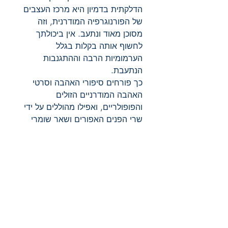
הדלקתית בדמיון היא מרכז העצבים
של הפורנוגרפיה המודרנית, וזה
מסוכן מאוד ונתעב. אין ביכולתך
לחשוף אותה בקלות בגלל
הערמומיות הרבה וההתגנבות
הנתעבת.
כך פורחים סיפורי האהבה וסרטי
האהבה המודרניים הזולים
והפופולריים, ואפילו מהוללים על ידי
שרי הפנים האפורים ושאר שומרי
המוסר, משום שאתה מקבל את
הרטט הממשש המתגנב מתחת לכל
הטוהר של תחתונים מובחרים, בלי
שימוש באף מילה גסה כדי שלא
תבין מה קורה.
ללא סודיות לא תהיה פורנוגרפיה.
אך אם פורנוגרפיה היא תולדה של
חשאיות מתגנבת, מה התולדה של