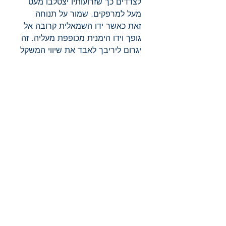
לצדדים כך שזרועותיו יצטלבו מעט
מעל למרפקים. שמור על תנוחה
זאת כאשר ידו השמאלית קרובה אל
גופך וידו הימנית מכופפת מעליה. זה
יגרום ליריבך לאבד את שיווי המשקל
והוא ינוע אחורנית לכיוון שמאל. תוך
כדי נפילתו תקע לו את ברכך הימנית
בביצים.
צריך לשים לב שבדבריי התייחסתי
רק לחניקת ידיים רגילה או
"מערבית" והתעלמתי לחלוטין
משיטות ג'ודו. אך צריך לזכור כי
מומחי ג'ודו כמוני הם מיעוט קטן
ביותר. ניסיונות חניקה בידיים
שכיחים ביותר במדינות המערב,
אבל בכל מקרה שהיריב מנסה –
אותם עקרונות היחלצות הם ישימים
– הישאר רגוע, נסה להשתמש ככל