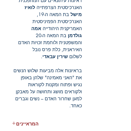
ראיונות עיתונאיים עם המהפכנית
האנרכיסטית הצרפתייה
לואיז
מישל
בת המאה ה-19,
האנרכיסטית הפמיניסטית
האמריקנית היהודייה
אמה
גולדמן
בת המאה ה-20
והמשפטנית ולוחמת זכויות האדם
האיראנית, כלת פרס נובל
לשלום
שירין עבאדי
.
בראיונות אלה מביעות שלוש הנשים
את "האני מאמינה" שלהן באופן
נגיש ופתוח ומקנות לקוראות
ולקוראים מושג ותחושה על מאבקן
למען שחרור האדם – נשים וגברים
כאחד.
המראיינים