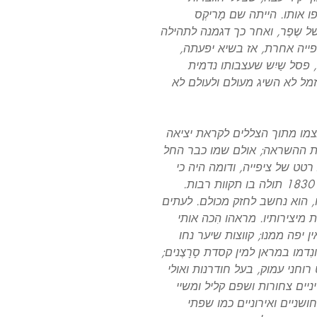
פו אותו. הייתה שם מָריקְס
של שֶפֶר, ואחר כך דגמנה לתהילה
הפייה אחרת, אז בשיא יפעתה,
, פסל שַיִש שעצבותו נדמית
ִזמל לא השיג מעולם ולעולם לא
עצמו מתוך הצללים לקראת יציאה
 את ההשראה; אולם שמו כבר החל
טט של ציפייה, ודומה היה כי
הדור הצעיר שבא בעקבות הדור הגדול של 1830 תולה בו תקוות רבות.
 הוא נחשב לחזק מכולם. לעתים
מיצירותיו. מראהו הִכה אותי
יפה ממנו; קווצות שיער נחו
דמו במראן למין קסדת סָרָצֶנים;
וחני עמוק, בעל חודרנות ואולי
ניים צחורות ושפם קליל ומשיי
ושניים ואירוניים כמו שפתי