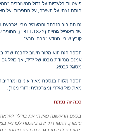
פואטיות בלעדיות על גדול המשוררים "המקו
חותם נצחי על השירה, על הספרות ועל הא
זה החיבור הנרחב והמעמיק מבין ארבעה חי
של תאופיל גוטייה
קובץ שיריו הנודע "פרחי הרע".
הספר הזה הוא מקור חשוב להבנת שרל בוד
אמנם מנקודת מבטו של ידיד, אך כולל גם 
מסוגל לבטא.
הספר מלווה בנספח מאיר עיניים ומרחיב 
מאת פול ואלרי (מצרפתית: דורי מנור).
ככה זה נפתח
פּימוֹדָן. התגוררתי שם בשכנות לפֶרנאן בּו
מחוברת לדירתו בגרם מדרגות מוסתר בתוך