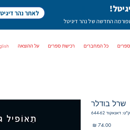
גיטל!
לאתר נהר דיגיט
לטפורמה החדשה של נהר דיגיטל
ספרים
כל המחברים
רכישת ספרים
על ההוצאה
glish
שרל בודלר
ט: דאנאקוד 644-62
מחיר