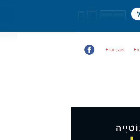
ל
Français
En