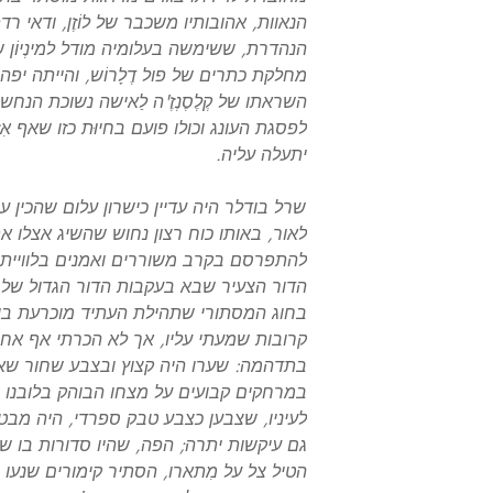
הנאוות, אהובותיו משכבר של לוֹזֶן, ודאי רד
הנהדרת, ששימשה בעלומיה מודל למינְיוֹן 
מחלקת כתרים של פול דֶלָרוֹש, והייתה יפ
השראתו של קְלֶסֶנְזֶ'ה לַאישה נשוכת הנחש
לפסגת העונג וכולו פועם בחיוּת כזו שאף א
יתעלה עליה.
שרל בודלר היה עדיין כישרון עלום שהכין 
לאור, באותו כוח רצון נחוש שהשיג אצלו
להתפרסם בקרב משוררים ואמנים בלוויית ר
בחוג המסתורי שתהילת העתיד מוכרעת בו,
קרובות שמעתי עליו, אך לא הכרתי אף אחת 
בתדהמה: שערו היה קצוץ ובצבע שחור שאין 
במרחקים קבועים על מצחו הבוהק בלובנו ונִ
לעיניו, שצבען כצבע טבק ספרדי, היה מבט ר
גם עיקשות יתרה; הפה, שהיו סדורות בו שי
הטיל צל על מִתארו, הסתיר קימורים שנעו ח