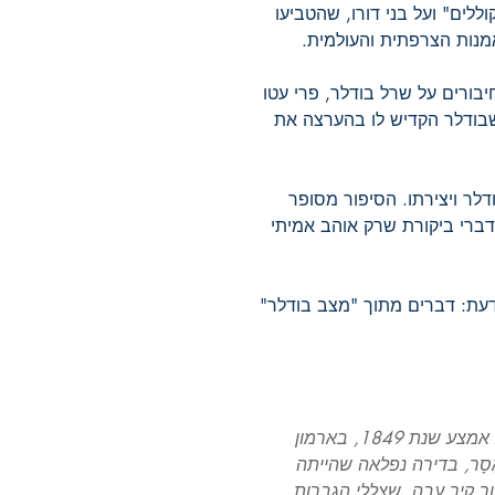
ללים" ועל בני דורו, שהטביעו
מנות הצרפתית והעולמית.
בורים על שרל בודלר, פרי עטו
 (1811-1872), הסופר שבודלר הקדיש לו בהערצה את
לר ויצירתו. הסיפור מסופר
דברי ביקורת שרק אוהב אמיתי
דעת: דברים מתוך "מצב בודלר"
בפעם הראשונה פגשתי את בודלר לקראת אמצע שנת 1849, בארמון
ּאָסָר, בדירה נפלאה שהייתה
 קיר עבה, שצללי הגברות