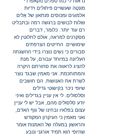
נראות לי כמו ספלים מקאפּוֹ דִי
מוֹנטֶה שעשויים פיתולים וידיות
אלמוגים ומכוסים פנתאון של אֵלים
ואֵלות לבושים ברִגשה רמה ובתבליט
רם עוד יותר. כלומר, דברים
מסקרנים למראה, אולם לחלוטין לא
שימושיים. החייטים הצרפתים
סבורים כי נשים נוצרו בידי ההשגחה
העליונה במיוחד עבורם, על מנת
להציג לראווה את סחורתם היקרה
והמתוחכמת. אני מאמין שבגד נוצר
לשרת את האנושות. הם חושבים
שיופי ניכר בקישוטי גדילים
וסלסולים. לי אין עניין בגדילים ואיני
יודע סלסולים מהם, אבל יש לי עניין
עצום בפלאיו ובחינו של גוף האדם,
ואני מאמין כי העיקרון המקודש
והראשון במעלה של האמנות אומר
שהיופי הוא תמיד אורגני ונובע