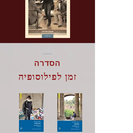
תחינה
הסוס
למען
החולם
קפטן
ג'ון
בראון
הסדרה
זמן לפילוסופיה