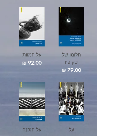
חלומו של
על המוות
סקיפיו
מחיר
מחיר
על
על הזִקנה